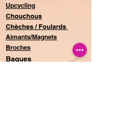
Upcycling
Chouchous
Chèches / Foulards
Aimants/Magnets
Broches
Bagues
Turbans à nouer