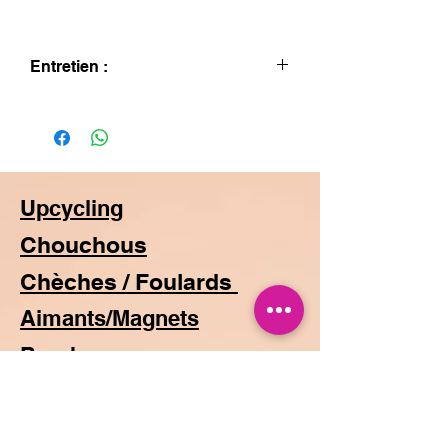
Entretien :
Lavage à la main uniquement
Upcycling
Chouchous
Chèches / Foulards
Aimants/Magnets
Broches
Bagues
Turbans à nouer