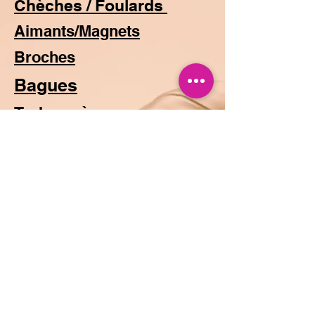
Chèches / Foulards
Aimants/Magnets
Broches
Bagues
Turbans à nouer