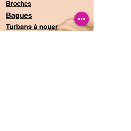
Broches
Bagues
Turbans à nouer