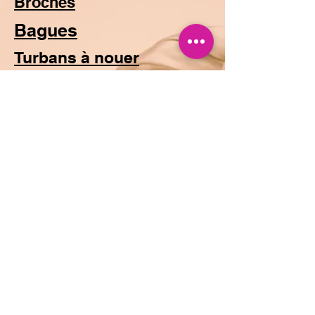
Broches
Bagues
Turbans à nouer